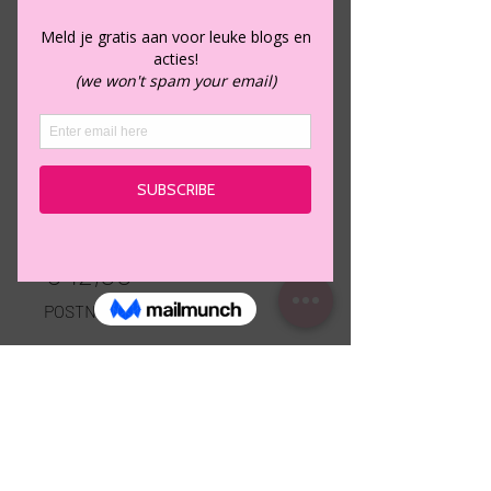
Big soft heart
Prijs
€ 12,00
POSTNL
Aantal
*
In winkelwagen