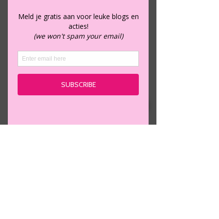
Lipbalm
moroccanoil
Prijs
€ 23,00
POSTNL
Kleur
*
Aantal
*
In winkelwagen