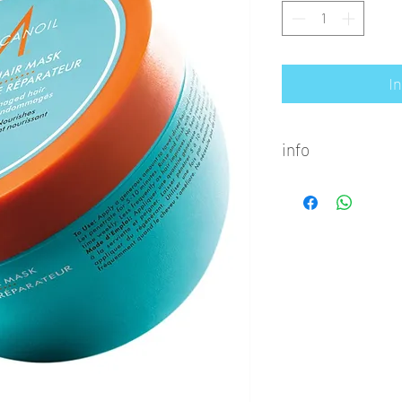
I
info
Na het wassen, 
hoeveelheid Mor
Mask aan op ha
het door. Laat 
minuten intrekke
De interne struc
door dit masker 
toepassing moet
worden afgeslot