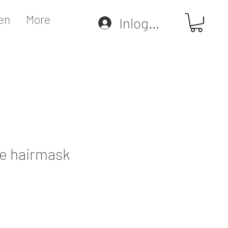
en
More
Inloggen
ve hairmask