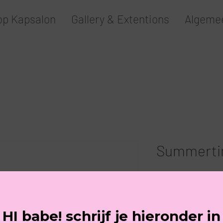
p Kapsalon
Gallery & Extentions
Algeme
Summerti
Prijs
€ 12,00
POSTNL
Aantal
*