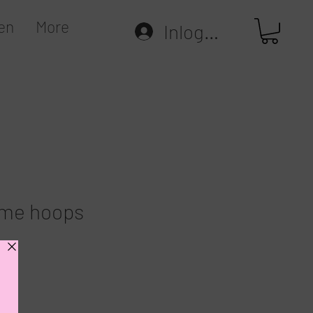
en
More
Inloggen
me hoops